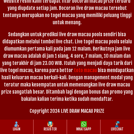
website resmi kami terdapat fitur bocoran macau prize terbaru
yang diupdate setiap jam. Bocoran live draw macau tersebut
tentunya merupakan no togel macau yang memiliki peluang tinggi
untuk menang.
Sedangkan untuk prediksi live draw macau pools sendiri bisa
didapatkan melalui tombol live chat. Live togel macau pools selalu
diumumkan pertama kali pada jam 12 malam. Berikutnya jam live
draw macau adalah di jam 1 siang, 4 sore, 7 malam, 10 malam dan
yang terakhir di jam 23.00 WIB. Itulah yang menjadi daya tarik dari
live togel macau, karena para bettor
toto macau
bisa mendapatkan
hasil keluaran macau berkali-kali. Dengan management modal yang
teratur maka kesempatan untuk memenangkan live draw macau
prize sangatlah besar. Ditambah lagi dengan bonus dan promo yang
bakalan kalian terima ketika sudah mendaftar.
Copyright 2024 LIVE DRAW MACAU PRIZE
LOGIN
REGISTER
WHATSAPP
LIVECHAT