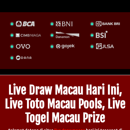
Live Draw Macau Hari Ini,
Live Toto Macau Pools, Live
Togel Macau Prize